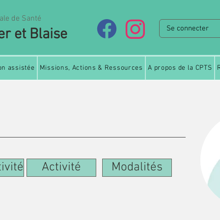
ale de Santé
Se connecter
er et Blaise
on assistée
Missions, Actions & Ressources
A propos de la CPTS
ivité
Activité
Modalités