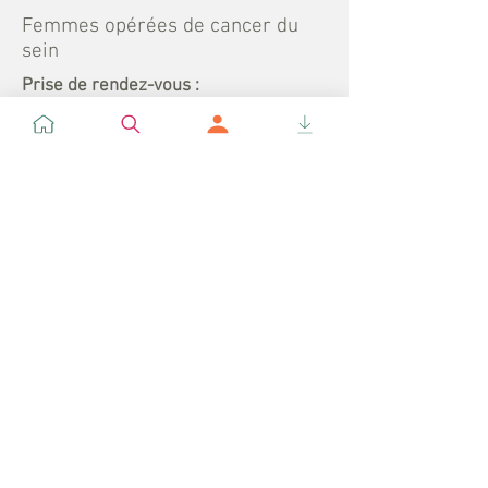
Femmes opérées de cancer du
sein
Prise de rendez-vous :
-
Moyen de prise en charge :
Sur prescription médicale
Prise en charge de nouveaux patients
:
-
Convention :
Convention CPAM
Dépassements d'honoraire :
Non
Possibilités de prise en charge
financière :