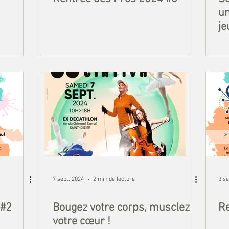
un
je
7 sept. 2024
2 min de lecture
3 se
 #2
Bougez votre corps, musclez
Re
votre cœur !