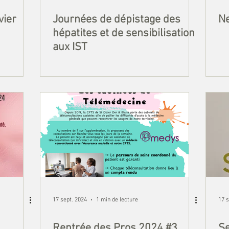
vier
Journées de dépistage des
N
hépatites et de sensibilisation
aux IST
17 sept. 2024
1 min de lecture
17 s
Rentrée des Pros 2024 #3
Se